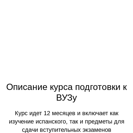
образования в Испании.
Поступление
У вас появилось желание поступить в Университет Барселоны,
Валенсии или любого другого города Испании. Какие
дальнейшие шаги? И что нужно для того, чтобы поступить? ¡No
os preocupéis! Мы расскажем просто и понятно
Описание курса подготовки к
ВУЗу
Курс идет 12 месяцев и включает как
изучение испанского, так и предметы для
сдачи вступительных экзаменов