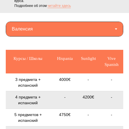
курса.
Подробнее об этом
читайте здесь
Курсы / Школы
Hispania
Sunlight
Vive
Spanish
3 предмета +
4000€
-
-
испанский
4 предмета +
-
4200€
-
испанский
5 предметов +
4750€
-
-
испанский