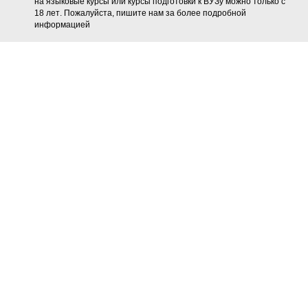
на языковые курсы или курсы подготовки к ВУЗу
можно только с
18 лет
. Пожалуйста, пишите нам за более подробной
информацией
Где лучше подаваться на
учебную визу в Испанию в 2026
Сегодня мы расскажем о том, какие есть способы подачи на
студенческую визу Испании, и почему подача уже по приезду в
страну дает гораздо больше шансов на положительное
решение.