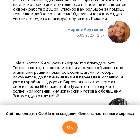
людей, которые действительно хотят помочь и относятся
к своей работе с душой. Спасибо вам большое за помощь,
терпение и доброе отношение! Однозначно рекомендую
Евгения всем, кто планирует обучение в Испании.
Нарине Арутюнян
15.05.2026 12:57
Hola! Я хотела бы выразить огромную благодарность
Евгению за то, что он грамотно и доступно объяснил мне
этапы эмиграции и помог со всеми шагами: от сбора
документов, до получения визы и переезда в Испанию. Я
уже второй месяц учусь в Барселоне и в восторге от
своей школы 🏫 Спасибо Liberty за то, что теперь я в
солнечной Испании. Учу испанский и готова к большему.
Рекомендую от души! 💛
Kristina Tihonova
20.02.2026 22:50
Сайт использует Cookie для создания более качественного сервиса
OK