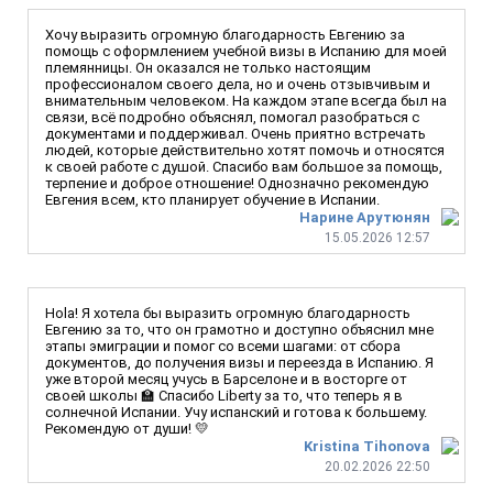
Хочу выразить огромную благодарность Евгению за
помощь с оформлением учебной визы в Испанию для моей
племянницы. Он оказался не только настоящим
профессионалом своего дела, но и очень отзывчивым и
внимательным человеком. На каждом этапе всегда был на
связи, всё подробно объяснял, помогал разобраться с
документами и поддерживал. Очень приятно встречать
людей, которые действительно хотят помочь и относятся
к своей работе с душой. Спасибо вам большое за помощь,
терпение и доброе отношение! Однозначно рекомендую
Евгения всем, кто планирует обучение в Испании.
Нарине Арутюнян
15.05.2026 12:57
Hola! Я хотела бы выразить огромную благодарность
Евгению за то, что он грамотно и доступно объяснил мне
этапы эмиграции и помог со всеми шагами: от сбора
документов, до получения визы и переезда в Испанию. Я
уже второй месяц учусь в Барселоне и в восторге от
своей школы 🏫 Спасибо Liberty за то, что теперь я в
солнечной Испании. Учу испанский и готова к большему.
Рекомендую от души! 💛
Kristina Tihonova
20.02.2026 22:50